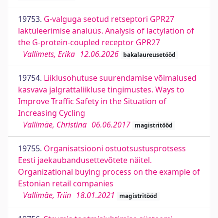
19753.
G-valguga seotud retseptori GPR27
laktüleerimise analüüs. Analysis of lactylation of
the G-protein-coupled receptor GPR27
Vallimets, Erika
12.06.2026
bakalaureusetööd
19754.
Liiklusohutuse suurendamise võimalused
kasvava jalgrattaliikluse tingimustes. Ways to
Improve Traffic Safety in the Situation of
Increasing Cycling
Vallimäe, Christina
06.06.2017
magistritööd
19755.
Organisatsiooni ostuotsustusprotsess
Eesti jaekaubandusettevõtete näitel.
Organizational buying process on the example of
Estonian retail companies
Vallimäe, Triin
18.01.2021
magistritööd