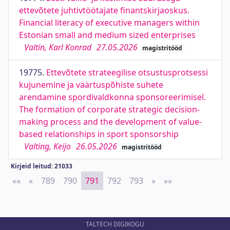
ettevõtete juhtivtöötajate finantskirjaoskus.
Financial literacy of executive managers within
Estonian small and medium sized enterprises
Valtin, Karl Konrad
27.05.2026
magistritööd
19775.
Ettevõtete strateegilise otsustusprotsessi
kujunemine ja väärtuspõhiste suhete
arendamine spordivaldkonna sponsoreerimisel.
The formation of corporate strategic decision-
making process and the development of value-
based relationships in sport sponsorship
Valting, Keijo
26.05.2026
magistritööd
Kirjeid leitud: 21033
««
First
«
Previous
789
790
791
792
793
»
Next
»»
Last
TALTECH DIGIKOGU