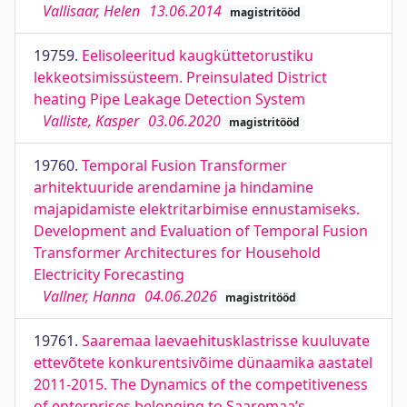
Vallisaar, Helen
13.06.2014
magistritööd
19759.
Eelisoleeritud kaugküttetorustiku
lekkeotsimissüsteem. Preinsulated District
heating Pipe Leakage Detection System
Valliste, Kasper
03.06.2020
magistritööd
19760.
Temporal Fusion Transformer
arhitektuuride arendamine ja hindamine
majapidamiste elektritarbimise ennustamiseks.
Development and Evaluation of Temporal Fusion
Transformer Architectures for Household
Electricity Forecasting
Vallner, Hanna
04.06.2026
magistritööd
19761.
Saaremaa laevaehitusklastrisse kuuluvate
ettevõtete konkurentsivõime dünaamika aastatel
2011-2015. The Dynamics of the competitiveness
of enterprises belonging to Saaremaa’s