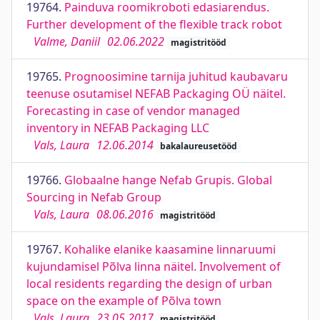
19764.
Painduva roomikroboti edasiarendus.
Further development of the flexible track robot
Valme, Daniil
02.06.2022
magistritööd
19765.
Prognoosimine tarnija juhitud kaubavaru
teenuse osutamisel NEFAB Packaging OÜ näitel.
Forecasting in case of vendor managed
inventory in NEFAB Packaging LLC
Vals, Laura
12.06.2014
bakalaureusetööd
19766.
Globaalne hange Nefab Grupis. Global
Sourcing in Nefab Group
Vals, Laura
08.06.2016
magistritööd
19767.
Kohalike elanike kaasamine linnaruumi
kujundamisel Põlva linna näitel. Involvement of
local residents regarding the design of urban
space on the example of Põlva town
Vals, Laura
23.05.2017
magistritööd