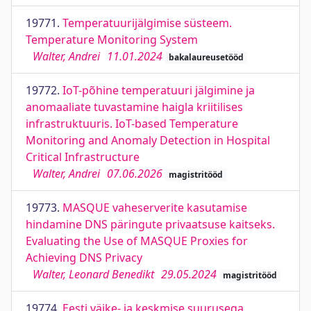
19771.
Temperatuurijälgimise süsteem.
Temperature Monitoring System
Walter, Andrei
11.01.2024
bakalaureusetööd
19772.
IoT-põhine temperatuuri jälgimine ja
anomaaliate tuvastamine haigla kriitilises
infrastruktuuris. IoT-based Temperature
Monitoring and Anomaly Detection in Hospital
Critical Infrastructure
Walter, Andrei
07.06.2026
magistritööd
19773.
MASQUE vaheserverite kasutamise
hindamine DNS päringute privaatsuse kaitseks.
Evaluating the Use of MASQUE Proxies for
Achieving DNS Privacy
Walter, Leonard Benedikt
29.05.2024
magistritööd
19774.
Eesti väike- ja keskmise suurusega