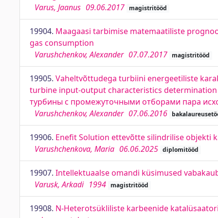
Varus, Jaanus
09.06.2017
magistritööd
19904.
Maagaasi tarbimise matemaatiliste prognoos
gas consumption
Varushchenkov, Alexander
07.07.2017
magistritööd
19905.
Vaheltvõttudega turbiini energeetiliste kar
turbine input-output characteristics determinat
турбины с промежуточными отборами пара исх
Varushchenkov, Alexander
07.06.2016
bakalaureusetö
19906.
Enefit Solution ettevõtte silindrilise objekti 
Varushchenkova, Maria
06.06.2025
diplomitööd
19907.
Intellektuaalse omandi küsimused vabaka
Varusk, Arkadi
1994
magistritööd
19908.
N-Heterotsükliliste karbeenide katalüsaator