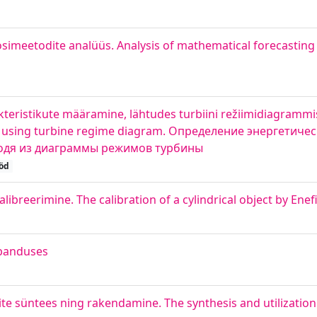
imeetodite analüüs. Analysis of mathematical forecasting
akteristikute määramine, lähtudes turbiini režiimidiagramm
ion using turbine regime diagram. Определение энергетиче
одя из диаграммы режимов турбины
öd
kalibreerimine. The calibration of a cylindrical object by Enef
ubanduses
ite süntees ning rakendamine. The synthesis and utilization