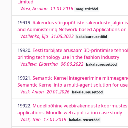
Limited
Wasi, Arsalan
11.01.2016
magistritööd
19919.
Rakendus võrgupõhiste rakenduste jälgimis
and Administering Network-based Applications o
Vasilenko, Ilja
31.05.2023
bakalaureusetööd
19920.
Eesti tarbijate arusaam 3D-printimise tehn
printing technology use in the fashion industry
Vasileva, Ekaterina
06.06.2022
bakalaureusetööd
19921.
Semantic Kernel integreerimine mitmeagendil
Semantic Kernel into a multi-agent solution for u
Vask, Anton
20.01.2026
bakalaureusetööd
19922.
Mudelipõhine veebirakenduste koormustesti
applications: Moodle web application case study
Vask, Triin
17.01.2019
bakalaureusetööd