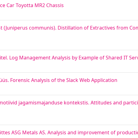
ce Car Toyotta MR2 Chassis
st (Juniperus communis). Distillation of Extractives from 
tel. Log Management Analysis by Example of Shared IT Ser
üüs. Forensic Analysis of the Slack Web Application
otiivid jagamismajanduse kontekstis. Attitudes and partic
ttes ASG Metals AS. Analysis and improvement of producti