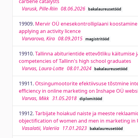
carbene catalysts
Varusk, Pille-Riin
08.06.2026
bakalaureusetööd
19909.
Mervir OÜ enesekontrolliplaani koostamine t
applying an activity licence
Varvarova, Kira
08.09.2015
magistritööd
19910.
Tallinna abiturientide ettevõtliku käitumis
competencies of Tallinn's high school graduates
Varvas, Laura-Lotte
08.01.2024
bakalaureusetööd
19911.
Otsingumootorite efektiivsuse tõstmine int
efficiency in online marketing on Inshape OÜ webs
Varvas, Mikk
31.05.2018
diplomitööd
19912.
Tarbijate hoiakud naiste ja meeste reklaam
objectification of women and men in marketing in
Vasalatii, Valeriia
17.01.2023
bakalaureusetööd