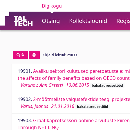
Digikogu
Otsing
Kollektsioonid
Regis
Kirjeid leitud: 21033
19901.
Avaliku sektori kulutused peretoetustele: mõ
the affects of family benefits based on OECD count
Varunov, Ann Greetel
10.06.2015
bakalaureusetööd
19902.
2-mõõtmeliste valgusefektide teegi projektee
Varus, Jaanus
21.01.2016
bakalaureusetööd
19903.
Graafikaprotsessori põhine arvutuste kiire
Through NET LINQ