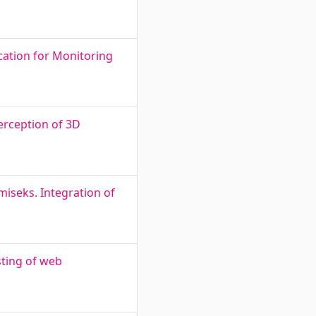
cation for Monitoring
erception of 3D
miseks. Integration of
ting of web