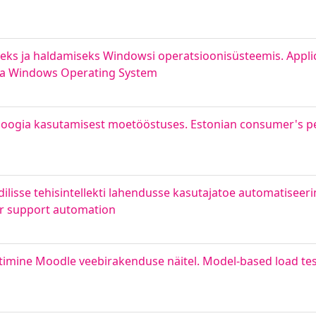
eks ja haldamiseks Windowsi operatsioonisüsteemis. Appli
n a Windows Operating System
oloogia kasutamisest moetööstuses. Estonian consumer's p
isse tehisintellekti lahendusse kasutajatoe automatiseeri
ser support automation
mine Moodle veebirakenduse näitel. Model-based load tes