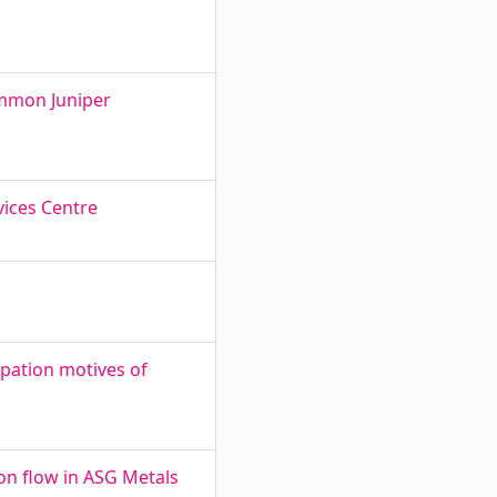
Common Juniper
vices Centre
ipation motives of
on flow in ASG Metals