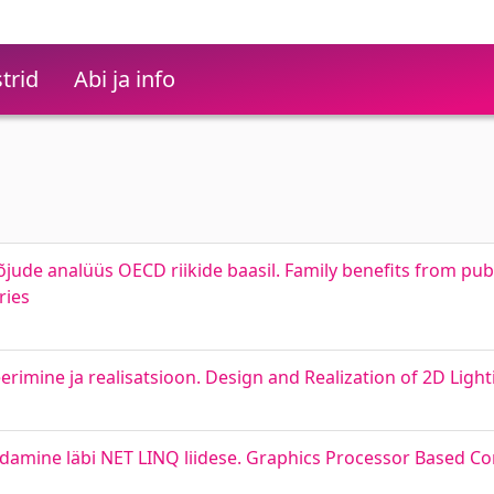
trid
Abi ja info
jude analüüs OECD riikide baasil. Family benefits from publi
ries
rimine ja realisatsioon. Design and Realization of 2D Lighti
ndamine läbi NET LINQ liidese. Graphics Processor Based C