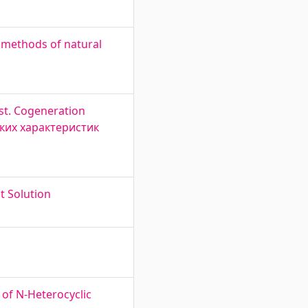
 methods of natural
ist. Cogeneration
ских характеристик
it Solution
 of N-Heterocyclic