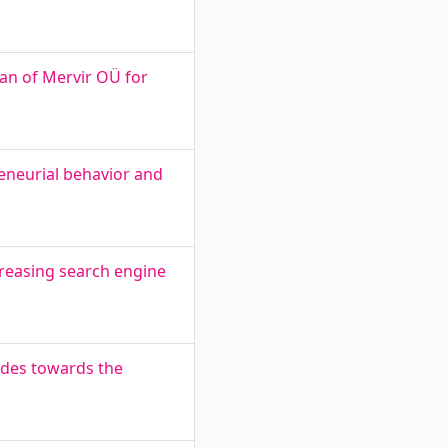
lan of Mervir OÜ for
reneurial behavior and
creasing search engine
udes towards the