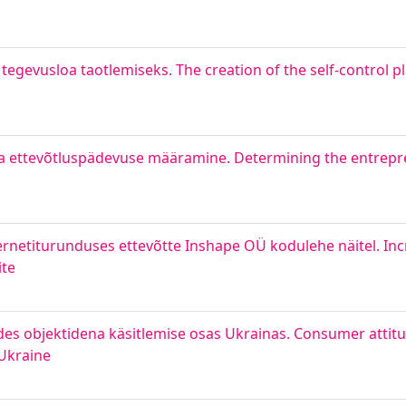
egevusloa taotlemiseks. The creation of the self-control p
e ja ettevõtluspädevuse määramine. Determining the entrep
ernetiturunduses ettevõtte Inshape OÜ kodulehe näitel. In
ite
ides objektidena käsitlemise osas Ukrainas. Consumer attit
 Ukraine