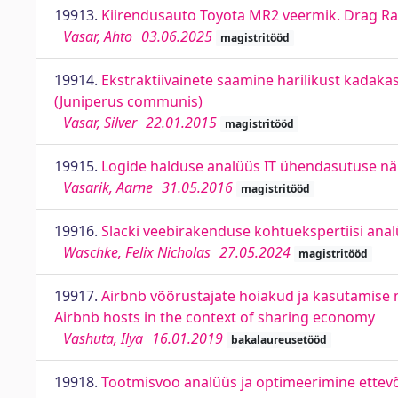
19913.
Kiirendusauto Toyota MR2 veermik. Drag Ra
Vasar, Ahto
03.06.2025
magistritööd
19914.
Ekstraktiivainete saamine harilikust kadaka
(Juniperus communis)
Vasar, Silver
22.01.2015
magistritööd
19915.
Logide halduse analüüs IT ühendasutuse näi
Vasarik, Aarne
31.05.2016
magistritööd
19916.
Slacki veebirakenduse kohtuekspertiisi anal
Waschke, Felix Nicholas
27.05.2024
magistritööd
19917.
Airbnb võõrustajate hoiakud ja kasutamise m
Airbnb hosts in the context of sharing economy
Vashuta, Ilya
16.01.2019
bakalaureusetööd
19918.
Tootmisvoo analüüs ja optimeerimine ettevõ