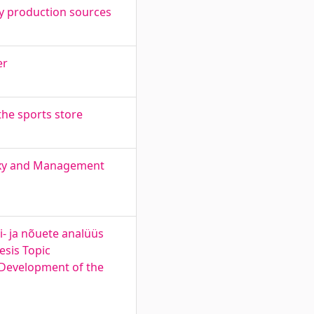
gy production sources
er
he sports store
roxy and Management
- ja nõuete analüüs
esis Topic
 Development of the