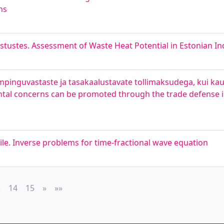
ns
stustes. Assessment of Waste Heat Potential in Estonian In
nguvastaste ja tasakaalustavate tollimaksudega, kui k
ntal concerns can be promoted through the trade defense 
le. Inverse problems for time-fractional wave equation
3
14
15
»
Next
»»
Last