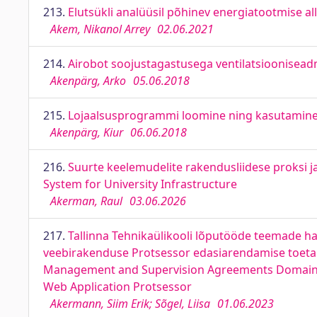
213.
Elutsükli analüüsil põhinev energiatootmise al
Akem, Nikanol Arrey
02.06.2021
214.
Airobot soojustagastusega ventilatsioonisead
Akenpärg, Arko
05.06.2018
215.
Lojaalsusprogrammi loomine ning kasutamine s
Akenpärg, Kiur
06.06.2018
216.
Suurte keelemudelite rakendusliidese proksi 
System for University Infrastructure
Akerman, Raul
03.06.2026
217.
Tallinna Tehnikaülikooli lõputööde teemade h
veebirakenduse Protsessor edasiarendamise toetami
Management and Supervision Agreements Domain at 
Web Application Protsessor
Akermann, Siim Erik; Sõgel, Liisa
01.06.2023