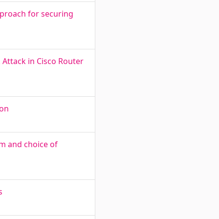
proach for securing
Attack in Cisco Router
ion
sm and choice of
s