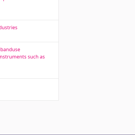
dustries
aubanduse
instruments such as