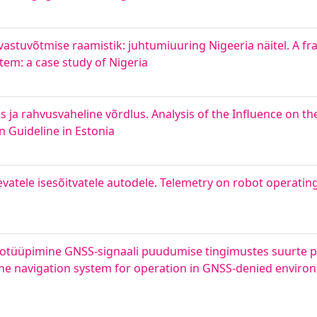
 vastuvõtmise raamistik: juhtumiuuring Nigeeria näitel. A f
em: a case study of Nigeria
s ja rahvusvaheline võrdlus. Analysis of the Influence on th
 Guideline in Estonia
atele isesõitvatele autodele. Telemetry on robot operating
totüüpimine GNSS-signaali puudumise tingimustes suurte p
rone navigation system for operation in GNSS-denied enviro