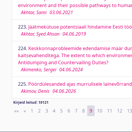
environment and their possible pathways to huma
Akhtar, Sami
03.06.2021
223.
Jäätmekütuse potentsiaali hindamine Eesti töö
Akhtar, Syed Ahsan
04.06.2019
224.
Keskkonnaprobleemide edendamise määr dumpi
kaitsevahenditega. The extent to which environme
Antidumping and Countervailing Duties?
Akimenko, Sergei
04.06.2024
225.
Pöördülesanded ajas murrulisele lainevõrrandi
Akimov, Denis
04.06.2026
Kirjeid leitud: 10121
««
First
«
Previous
1
2
3
4
5
6
7
8
9
10
11
12
1