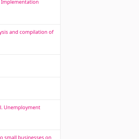
s Implementation
ysis and compilation of
tel. Unemployment
to small businesses on