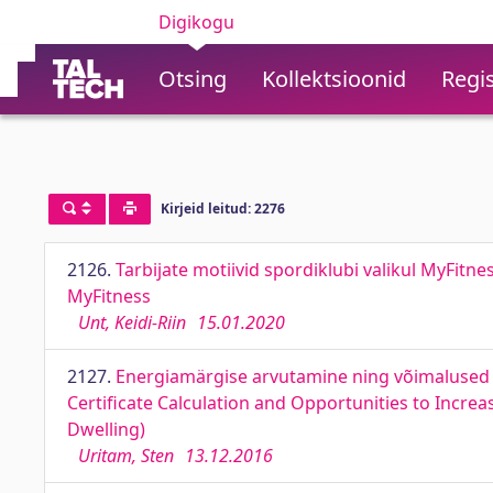
Digikogu
Otsing
Kollektsioonid
Regis
Kirjeid leitud: 2276
2126.
Tarbijate motiivid spordiklubi valikul MyFitn
MyFitness
Unt, Keidi-Riin
15.01.2020
2127.
Energiamärgise arvutamine ning võimalused 
Certificate Calculation and Opportunities to Incre
Dwelling)
Uritam, Sten
13.12.2016