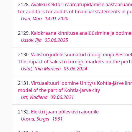
2128.
Avaliku sektori raamatupidamise aastaaruanne
for auditors for audits of financial statements in pu
Usin, Mari
14.01.2020
2129.
Kaldkraana kinnituse analüüsimine ja optimee
Ussov, Ilja
05.06.2025
2130.
Välisturgudele suunatud müügi mõju Bestnet 
The impact of sales to foreign markets on the pe
Ustal, Triin Marleen
05.06.2024
2131.
Virtuaaltuuri loomine Unity\s Kohtla-Järve lin
model of the part of Kohtla-Jarve city
Utt, Vladlena
09.06.2021
2132.
Elektri jaam põlevkivi raioonile
Uusna, Sergei
1931