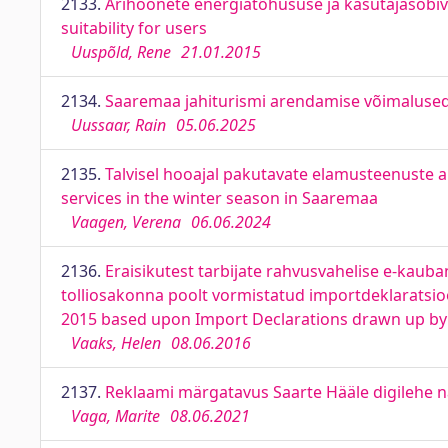
2133.
Ärihoonete energiatõhususe ja kasutajasobivu
suitability for users
Uuspõld, Rene
21.01.2015
2134.
Saaremaa jahiturismi arendamise võimalused.
Uussaar, Rain
05.06.2025
2135.
Talvisel hooajal pakutavate elamusteenuste 
services in the winter season in Saaremaa
Vaagen, Verena
06.06.2024
2136.
Eraisikutest tarbijate rahvusvahelise e-kau
tolliosakonna poolt vormistatud importdeklaratsio
2015 based upon Import Declarations drawn up b
Vaaks, Helen
08.06.2016
2137.
Reklaami märgatavus Saarte Hääle digilehe nä
Vaga, Marite
08.06.2021