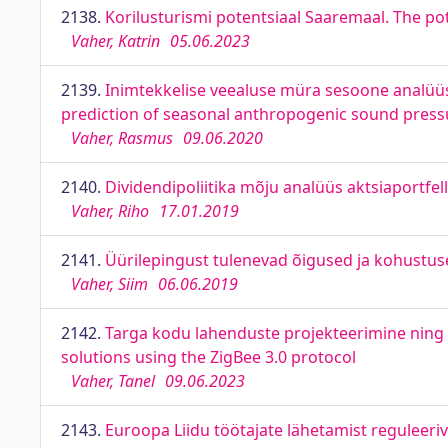
2138.
Korilusturismi potentsiaal Saaremaal. The po
Vaher, Katrin
05.06.2023
2139.
Inimtekkelise veealuse müra sesoone analüüs 
prediction of seasonal anthropogenic sound pressur
Vaher, Rasmus
09.06.2020
2140.
Dividendipoliitika mõju analüüs aktsiaportfelli
Vaher, Riho
17.01.2019
2141.
Üürilepingust tulenevad õigused ja kohustuse
Vaher, Siim
06.06.2019
2142.
Targa kodu lahenduste projekteerimine ning 
solutions using the ZigBee 3.0 protocol
Vaher, Tanel
09.06.2023
2143.
Euroopa Liidu töötajate lähetamist reguleeriv 