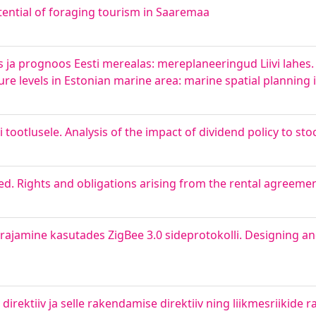
tential of foraging tourism in Saaremaa
ja prognoos Eesti merealas: mereplaneeringud Liivi lahes.
e levels in Estonian marine area: marine spatial planning i
 tootlusele. Analysis of the impact of dividend policy to sto
d. Rights and obligations arising from the rental agreeme
rajamine kasutades ZigBee 3.0 sideprotokolli. Designing a
direktiiv ja selle rakendamise direktiiv ning liikmesriikide 