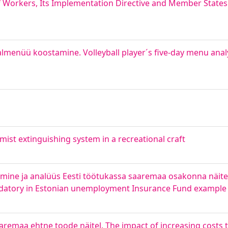
f Workers, Its Implementation Directive and Member State
almenüü koostamine. Volleyball player´s five-day menu anal
st extinguishing system in a recreational craft
amine ja analüüs Eesti töötukassa saaremaa osakonna näi
ndatory in Estonian unemployment Insurance Fund example
remaa ehtne toode näitel. The impact of increasing costs 