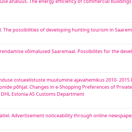
se analüüs. The energy efficiency of commercial buildings 
 The possibilities of developing hunting tourism in Saare
arendamise võimalused Saaremaal. Possibilites for the dev
banduse ostueelistuste muutumine ajavahemikus 2010- 2015
onide põhjal. Changes in e-Shopping Preferences of Privat
y DHL Estonia AS Customs Department
itel. Advertisement noticeability through online newspaper