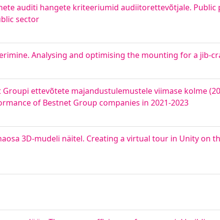
te auditi hangete kriteeriumid audiitorettevõtjale. Public
blic sector
rimine. Analysing and optimising the mounting for a jib-c
Groupi ettevõtete majandustulemustele viimase kolme (202
rformance of Bestnet Group companies in 2021-2023
naosa 3D-mudeli näitel. Creating a virtual tour in Unity on 