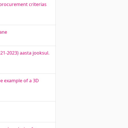
 procurement criterias
rane
1-2023) aasta jooksul.
the example of a 3D