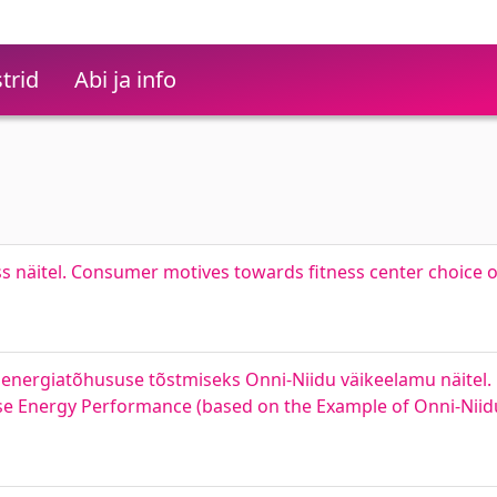
trid
Abi ja info
ess näitel. Consumer motives towards fitness center choice
energiatõhususe tõstmiseks Onni-Niidu väikeelamu näitel
ase Energy Performance (based on the Example of Onni-Niid