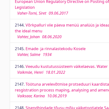
European Union Regulatory Directive on Posting o
Legislation
Vaher-Torni, Siret
09.06.2017
2144.
Võrkpalluri viie päeva menüü analüüs ja idea
the ideal menu
Vahter, Johan
08.06.2020
2145.
Emade- ja rinnalastekodu Kosele
Vahter, Salme
1934
2146.
Veeudu kustutussüsteem väikelaevas. Water mi
Vaikmäe, Henri
18.01.2022
2147.
Töötuna arvelevõtmise protseduuri kaardist
resgistration process maping, analysing and ame
Vaiksaar, Karina
10.06.2019
2148.
Sisendhindade tõusu mõju väiketootjatele Saa