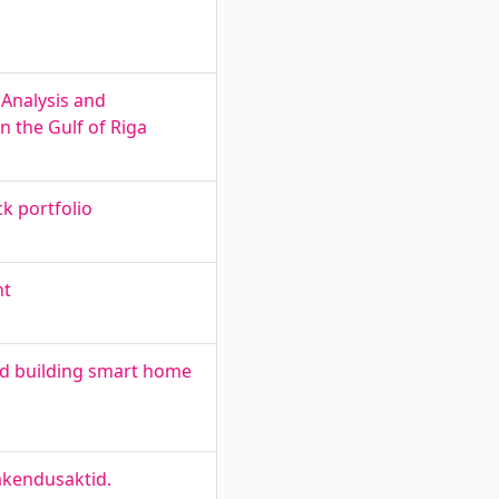
 Analysis and
n the Gulf of Riga
ck portfolio
nt
nd building smart home
rakendusaktid.