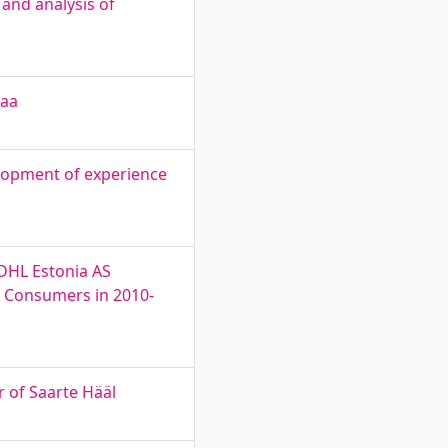
and analysis of
maa
elopment of experience
 DHL Estonia AS
e Consumers in 2010-
 of Saarte Hääl