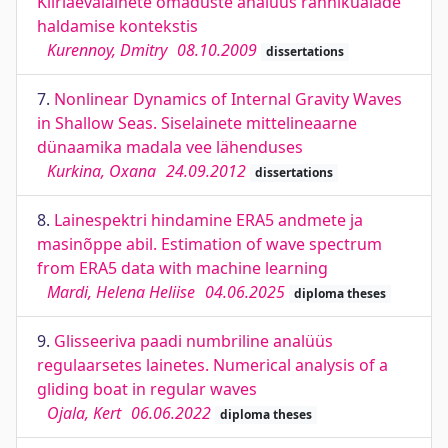
Kiirlaevalainete omaduste analüüs rannikualade
haldamise kontekstis
Kurennoy, Dmitry
08.10.2009
dissertations
7.
Nonlinear Dynamics of Internal Gravity Waves
in Shallow Seas. Siselainete mittelineaarne
dünaamika madala vee lähenduses
Kurkina, Oxana
24.09.2012
dissertations
8.
Lainespektri hindamine ERA5 andmete ja
masinõppe abil. Estimation of wave spectrum
from ERA5 data with machine learning
Mardi, Helena Heliise
04.06.2025
diploma theses
9.
Glisseeriva paadi numbriline analüüs
regulaarsetes lainetes. Numerical analysis of a
gliding boat in regular waves
Ojala, Kert
06.06.2022
diploma theses