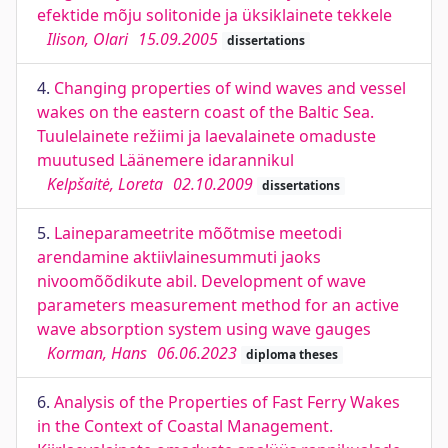
efektide mõju solitonide ja üksiklainete tekkele
Ilison, Olari
15.09.2005
dissertations
4.
Changing properties of wind waves and vessel
wakes on the eastern coast of the Baltic Sea.
Tuulelainete režiimi ja laevalainete omaduste
muutused Läänemere idarannikul
Kelpšaitė, Loreta
02.10.2009
dissertations
5.
Laineparameetrite mõõtmise meetodi
arendamine aktiivlainesummuti jaoks
nivoomõõdikute abil. Development of wave
parameters measurement method for an active
wave absorption system using wave gauges
Korman, Hans
06.06.2023
diploma theses
6.
Analysis of the Properties of Fast Ferry Wakes
in the Context of Coastal Management.