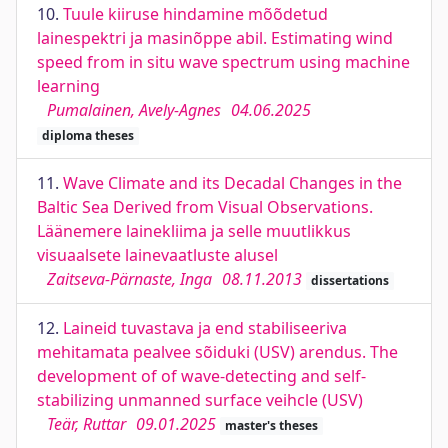
10.
Tuule kiiruse hindamine mõõdetud
lainespektri ja masinõppe abil. Estimating wind
speed from in situ wave spectrum using machine
learning
Pumalainen, Avely-Agnes
04.06.2025
diploma theses
11.
Wave Climate and its Decadal Changes in the
Baltic Sea Derived from Visual Observations.
Läänemere lainekliima ja selle muutlikkus
visuaalsete lainevaatluste alusel
Zaitseva-Pärnaste, Inga
08.11.2013
dissertations
12.
Laineid tuvastava ja end stabiliseeriva
mehitamata pealvee sõiduki (USV) arendus. The
development of of wave-detecting and self-
stabilizing unmanned surface veihcle (USV)
Teär, Ruttar
09.01.2025
master's theses