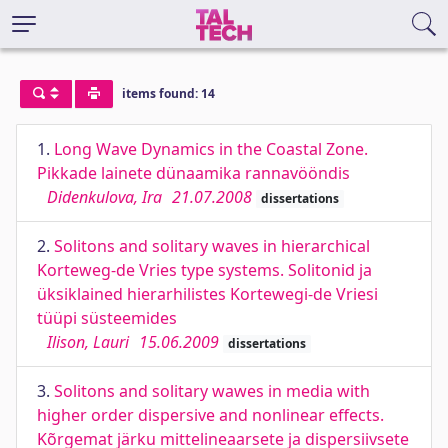
items found: 14
1.
Long Wave Dynamics in the Coastal Zone.
Pikkade lainete dünaamika rannavööndis
Didenkulova, Ira
21.07.2008
dissertations
2.
Solitons and solitary waves in hierarchical
Korteweg-de Vries type systems. Solitonid ja
üksiklained hierarhilistes Kortewegi-de Vriesi
tüüpi süsteemides
Ilison, Lauri
15.06.2009
dissertations
3.
Solitons and solitary wawes in media with
higher order dispersive and nonlinear effects.
Kõrgemat järku mittelineaarsete ja dispersiivsete