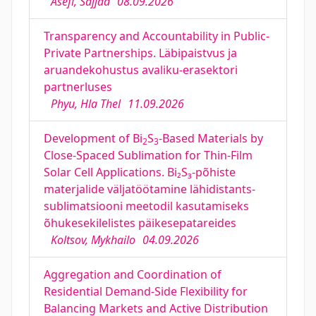
Asefi, Sajjad
08.09.2026
Transparency and Accountability in Public-
Private Partnerships. Läbipaistvus ja
aruandekohustus avaliku-erasektori
partnerluses
Phyu, Hla Thel
11.09.2026
Development of Bi
S
-Based Materials by
2
3
Close-Spaced Sublimation for Thin-Film
Solar Cell Applications. Bi₂S₃-põhiste
materjalide väljatöötamine lähidistants-
sublimatsiooni meetodil kasutamiseks
õhukesekilelistes päikesepatareides
Koltsov, Mykhailo
04.09.2026
Aggregation and Coordination of
Residential Demand-Side Flexibility for
Balancing Markets and Active Distribution