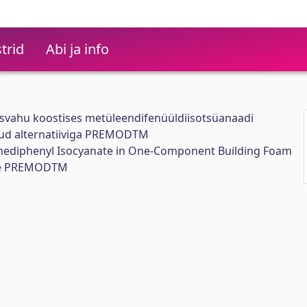
trid
Abi ja info
vahu koostises metüleendifenüüldiisotsüanaadi
ud alternatiiviga PREMODTM
nediphenyl Isocyanate in One-Component Building Foam
ive PREMODTM