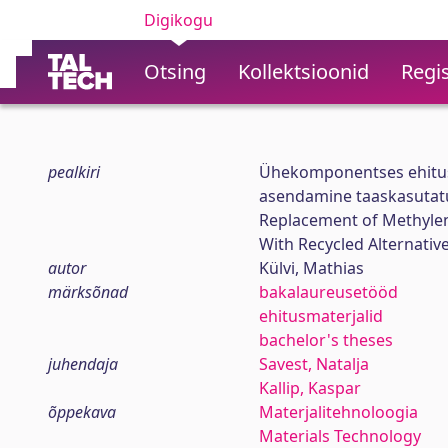
Digikogu
Otsing
Kollektsioonid
Regis
pealkiri
Ühekomponentses ehitus
asendamine taaskasutat
Replacement of Methyle
With Recycled Alternat
autor
Külvi, Mathias
märksõnad
bakalaureusetööd
ehitusmaterjalid
bachelor's theses
juhendaja
Savest, Natalja
Kallip, Kaspar
õppekava
Materjalitehnoloogia
Materials Technology