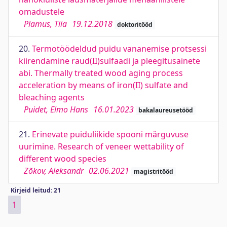
omadustele
Plamus, Tiia
19.12.2018
doktoritööd
20.
Termotöödeldud puidu vananemise protsessi
kiirendamine raud(II)sulfaadi ja pleegitusainete
abi. Thermally treated wood aging process
acceleration by means of iron(II) sulfate and
bleaching agents
Puidet, Elmo Hans
16.01.2023
bakalaureusetööd
21.
Erinevate puiduliikide spooni märguvuse
uurimine. Research of veneer wettability of
different wood species
Zõkov, Aleksandr
02.06.2021
magistritööd
Kirjeid leitud: 21
1