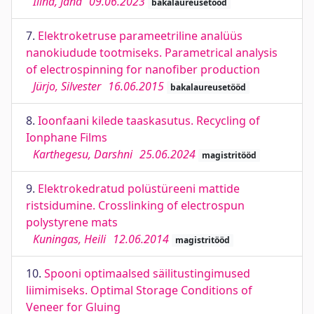
Ilina, Jana
09.06.2023
bakalaureusetööd
7.
Elektroketruse parameetriline analüüs
nanokiudude tootmiseks. Parametrical analysis
of electrospinning for nanofiber production
Jürjo, Silvester
16.06.2015
bakalaureusetööd
8.
Ioonfaani kilede taaskasutus. Recycling of
Ionphane Films
Karthegesu, Darshni
25.06.2024
magistritööd
9.
Elektrokedratud polüstüreeni mattide
ristsidumine. Crosslinking of electrospun
polystyrene mats
Kuningas, Heili
12.06.2014
magistritööd
10.
Spooni optimaalsed säilitustingimused
liimimiseks. Optimal Storage Conditions of
Veneer for Gluing