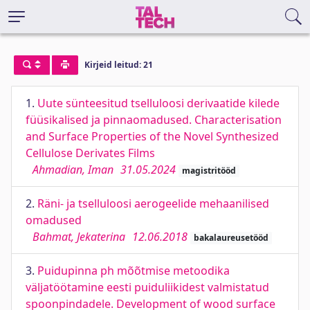
Kirjeid leitud: 21
1.
Uute sünteesitud tselluloosi derivaatide kilede
füüsikalised ja pinnaomadused. Characterisation
and Surface Properties of the Novel Synthesized
Cellulose Derivates Films
Ahmadian, Iman
31.05.2024
magistritööd
2.
Räni- ja tselluloosi aerogeelide mehaanilised
omadused
Bahmat, Jekaterina
12.06.2018
bakalaureusetööd
3.
Puidupinna ph mõõtmise metoodika
väljatöötamine eesti puiduliikidest valmistatud
spoonpindadele. Development of wood surface