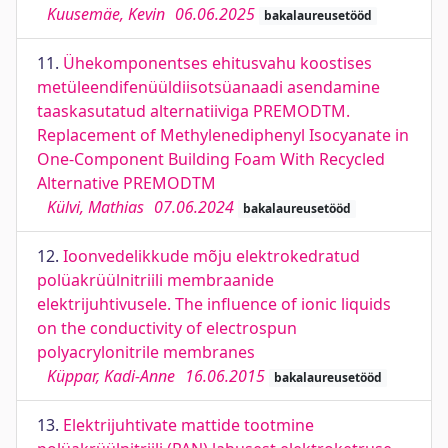
Kuusemäe, Kevin
06.06.2025
bakalaureusetööd
11.
Ühekomponentses ehitusvahu koostises
metüleendifenüüldiisotsüanaadi asendamine
taaskasutatud alternatiiviga PREMODTM.
Replacement of Methylenediphenyl Isocyanate in
One-Component Building Foam With Recycled
Alternative PREMODTM
Külvi, Mathias
07.06.2024
bakalaureusetööd
12.
Ioonvedelikkude mõju elektrokedratud
polüakrüülnitriili membraanide
elektrijuhtivusele. The influence of ionic liquids
on the conductivity of electrospun
polyacrylonitrile membranes
Küppar, Kadi-Anne
16.06.2015
bakalaureusetööd
13.
Elektrijuhtivate mattide tootmine