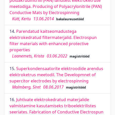
polüakrüülnitriili (PAN) lahusest elektroketruse
meetodiga. Producing of Polyacrylonitrile (PAN)
Conductive Mats by Electrospinning
Kütt, Kertu
13.06.2014
bakalaureusetööd
14.
Parendatud kaitseomadustega
elektrokedratud filtermaterjalid. Electrospun
filter materials with enhanced protective
properties
Laanemets, Krista
03.06.2022
magistritööd
15.
Superkondensaatorite elektroodide arendus
elektroketrus meetodil. The Developmnet of
supercitor electrodes by electrospinning
Malmberg, Siret
08.06.2017
magistritööd
16.
Juhtivate elektrokedratud materjalide
valmistamine kasutamiseks triboelektrilistes
seeriates. Fabrication of Conductive Electrospun