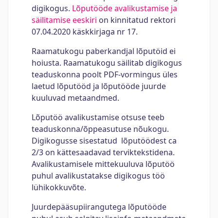
digikogus.
Lõputööde avalikustamise ja
säilitamise eeskiri
on kinnitatud rektori
07.04.2020 käskkirjaga nr 17.
Raamatukogu paberkandjal lõputöid ei
hoiusta. Raamatukogu säilitab digikogus
teaduskonna poolt PDF-vormingus üles
laetud lõputööd ja lõputööde juurde
kuuluvad metaandmed.
Lõputöö avalikustamise otsuse teeb
teaduskonna/õppeasutuse nõukogu.
Digikogusse sisestatud lõputöödest ca
2/3 on kättesaadavad terviktekstidena.
Avalikustamisele mittekuuluva lõputöö
puhul avalikustatakse digikogus töö
lühikokkuvõte.
Juurdepääsupiirangutega lõputööde