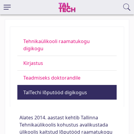
Tehnikaülikooli raamatukogu
digikogu
Kirjastus
Teadmiseks doktorandile
TalTechi lõputööd digikogus
Alates 2014. aastast kehtib Tallinna
Tehnikaülikoolis kohustus avalikustada
ülikoolis kaitstud lõputööd raamatukogu