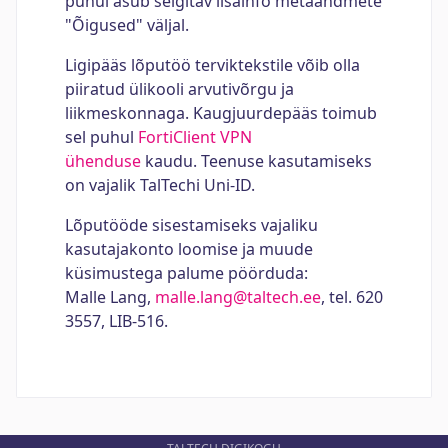
puhul asub selgitav lisainfo metaandmete
"Õigused" väljal.
Ligipääs lõputöö terviktekstile võib olla
piiratud ülikooli arvutivõrgu ja
liikmeskonnaga. Kaugjuurdepääs toimub
sel puhul
FortiClient VPN
ühenduse
kaudu. Teenuse kasutamiseks
on vajalik TalTechi Uni-ID.
Lõputööde sisestamiseks vajaliku
kasutajakonto loomise ja muude
küsimustega palume pöörduda:
Malle Lang,
malle.lang@taltech.ee
, tel. 620
3557, LIB-516.