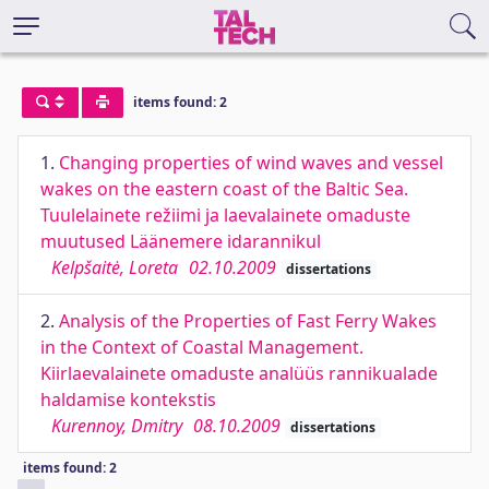
items found: 2
1.
Changing properties of wind waves and vessel
wakes on the eastern coast of the Baltic Sea.
Tuulelainete režiimi ja laevalainete omaduste
muutused Läänemere idarannikul
Kelpšaitė, Loreta
02.10.2009
dissertations
2.
Analysis of the Properties of Fast Ferry Wakes
in the Context of Coastal Management.
Kiirlaevalainete omaduste analüüs rannikualade
haldamise kontekstis
Kurennoy, Dmitry
08.10.2009
dissertations
items found: 2