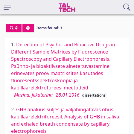
items found: 3
1.
Detection of Psycho- and Bioactive Drugs in
Different Sample Matrices by Fluorescence
Spectroscopy and Capillary Electrophoresis.
Psühho- ja bioaktiivsete ainete tuvastamine
erinevates proovimaatriksites kasutades
fluoresentsspektroskoopia ja
kapillaarelektroforeesi meetodeid
Mazina, Jekaterina
28.01.2016
dissertations
2.
GHB analüüs süljes ja väljahingatavas õhus
kapillaarelektriforeesil. Analysis of GHB in saliva
and exhaled breath condensate by capillary
electrophoresis