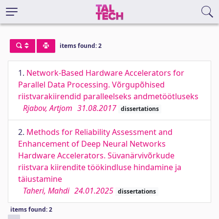
items found: 2
1.
Network-Based Hardware Accelerators for
Parallel Data Processing. Võrgupõhised
riistvarakiirendid paralleelseks andmetöötluseks
Rjabov, Artjom
31.08.2017
dissertations
2.
Methods for Reliability Assessment and
Enhancement of Deep Neural Networks
Hardware Accelerators. Süvanärvivõrkude
riistvara kiirendite töökindluse hindamine ja
täiustamine
Taheri, Mahdi
24.01.2025
dissertations
items found: 2