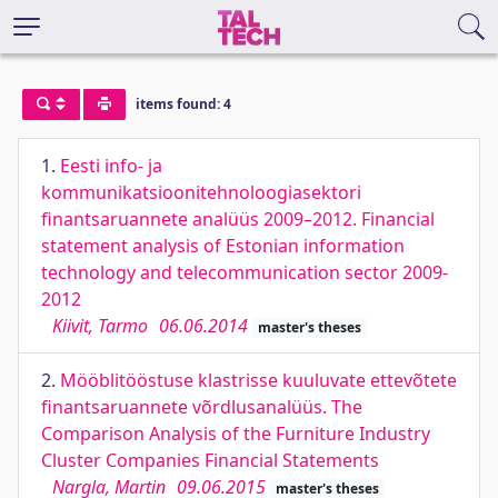
items found: 4
1.
Eesti info- ja
kommunikatsioonitehnoloogiasektori
finantsaruannete analüüs 2009–2012. Financial
statement analysis of Estonian information
technology and telecommunication sector 2009-
2012
Kiivit, Tarmo
06.06.2014
master's theses
2.
Mööblitööstuse klastrisse kuuluvate ettevõtete
finantsaruannete võrdlusanalüüs. The
Comparison Analysis of the Furniture Industry
Cluster Companies Financial Statements
Nargla, Martin
09.06.2015
master's theses