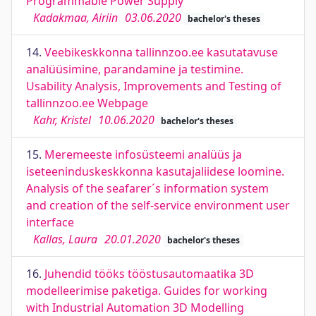
Programmable Power Supply
Kadakmaa, Airiin
03.06.2020
bachelor's theses
14.
Veebikeskkonna tallinnzoo.ee kasutatavuse
analüüsimine, parandamine ja testimine.
Usability Analysis, Improvements and Testing of
tallinnzoo.ee Webpage
Kahr, Kristel
10.06.2020
bachelor's theses
15.
Meremeeste infosüsteemi analüüs ja
iseteeninduskeskkonna kasutajaliidese loomine.
Analysis of the seafarer´s information system
and creation of the self-service environment user
interface
Kallas, Laura
20.01.2020
bachelor's theses
16.
Juhendid tööks tööstusautomaatika 3D
modelleerimise paketiga. Guides for working
with Industrial Automation 3D Modelling