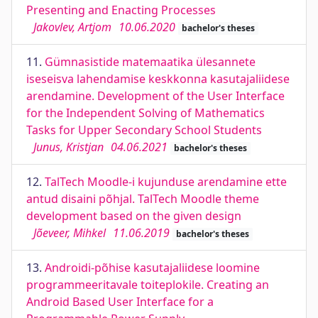
Presenting and Enacting Processes
Jakovlev, Artjom
10.06.2020
bachelor's theses
11.
Gümnasistide matemaatika ülesannete
iseseisva lahendamise keskkonna kasutajaliidese
arendamine. Development of the User Interface
for the Independent Solving of Mathematics
Tasks for Upper Secondary School Students
Junus, Kristjan
04.06.2021
bachelor's theses
12.
TalTech Moodle-i kujunduse arendamine ette
antud disaini põhjal. TalTech Moodle theme
development based on the given design
Jõeveer, Mihkel
11.06.2019
bachelor's theses
13.
Androidi-põhise kasutajaliidese loomine
programmeeritavale toiteplokile. Creating an
Android Based User Interface for a