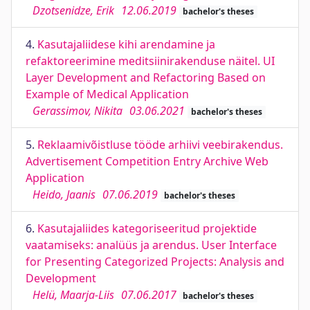
Dzotsenidze, Erik
12.06.2019
bachelor's theses
4.
Kasutajaliidese kihi arendamine ja
refaktoreerimine meditsiinirakenduse näitel. UI
Layer Development and Refactoring Based on
Example of Medical Application
Gerassimov, Nikita
03.06.2021
bachelor's theses
5.
Reklaamivõistluse tööde arhiivi veebirakendus.
Advertisement Competition Entry Archive Web
Application
Heido, Jaanis
07.06.2019
bachelor's theses
6.
Kasutajaliides kategoriseeritud projektide
vaatamiseks: analüüs ja arendus. User Interface
for Presenting Categorized Projects: Analysis and
Development
Helü, Maarja-Liis
07.06.2017
bachelor's theses