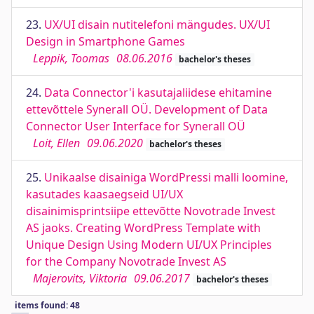
23.
UX/UI disain nutitelefoni mängudes. UX/UI
Design in Smartphone Games
Leppik, Toomas
08.06.2016
bachelor's theses
24.
Data Connector'i kasutajaliidese ehitamine
ettevõttele Synerall OÜ. Development of Data
Connector User Interface for Synerall OÜ
Loit, Ellen
09.06.2020
bachelor's theses
25.
Unikaalse disainiga WordPressi malli loomine,
kasutades kaasaegseid UI/UX
disainimisprintsiipe ettevõtte Novotrade Invest
AS jaoks. Creating WordPress Template with
Unique Design Using Modern UI/UX Principles
for the Company Novotrade Invest AS
Majerovits, Viktoria
09.06.2017
bachelor's theses
items found: 48