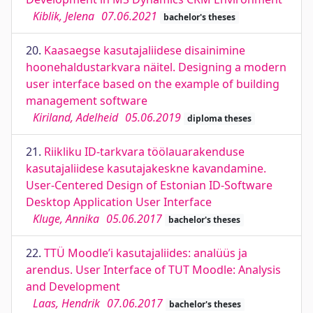
Kiblik, Jelena
07.06.2021
bachelor's theses
20.
Kaasaegse kasutajaliidese disainimine
hoonehaldustarkvara näitel. Designing a modern
user interface based on the example of building
management software
Kiriland, Adelheid
05.06.2019
diploma theses
21.
Riikliku ID-tarkvara töölauarakenduse
kasutajaliidese kasutajakeskne kavandamine.
User-Centered Design of Estonian ID-Software
Desktop Application User Interface
Kluge, Annika
05.06.2017
bachelor's theses
22.
TTÜ Moodle’i kasutajaliides: analüüs ja
arendus. User Interface of TUT Moodle: Analysis
and Development
Laas, Hendrik
07.06.2017
bachelor's theses