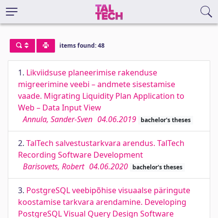
items found: 48
1.
Likviidsuse planeerimise rakenduse
migreerimine veebi – andmete sisestamise
vaade. Migrating Liquidity Plan Application to
Web – Data Input View
Annula, Sander-Sven
04.06.2019
bachelor's theses
2.
TalTech salvestustarkvara arendus. TalTech
Recording Software Development
Barisovets, Robert
04.06.2020
bachelor's theses
3.
PostgreSQL veebipõhise visuaalse päringute
koostamise tarkvara arendamine. Developing
PostgreSQL Visual Query Design Software