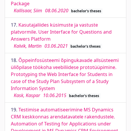
Package
Kallisaar, Siim
08.06.2020
bachelor's theses
17.
Kasutajaliides küsimuste ja vastuste
platvormile. User Interface for Questions and
Answers Platform
Kalvik, Martin
03.06.2021
bachelor's theses
18.
Õppeinfosüsteemi õpingukavade allsüsteemi
üliõpilase töökoha veebiliidese prototüüpimine.
Prototyping the Web Interface for Students in
case of the Study Plan Subsystem of a Study
Information System
Kask, Kaspar
10.06.2015
bachelor's theses
19.
Testimise automatiseerimine MS Dynamics
CRM keskkonnas arendatavatele rakendustele.
Automation of Testing for Applications under
Development in MS Dynamics CRM Environment