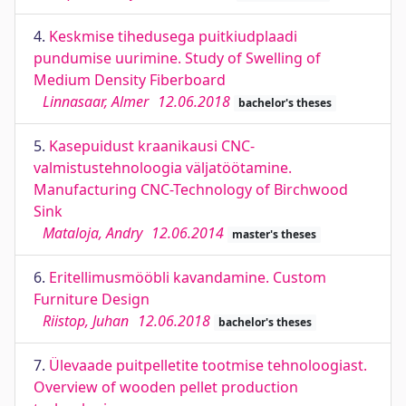
4.
Keskmise tihedusega puitkiudplaadi
pundumise uurimine. Study of Swelling of
Medium Density Fiberboard
Linnasaar, Almer
12.06.2018
bachelor's theses
5.
Kasepuidust kraanikausi CNC-
valmistustehnoloogia väljatöötamine.
Manufacturing CNC-Technology of Birchwood
Sink
Mataloja, Andry
12.06.2014
master's theses
6.
Eritellimusmööbli kavandamine. Custom
Furniture Design
Riistop, Juhan
12.06.2018
bachelor's theses
7.
Ülevaade puitpelletite tootmise tehnoloogiast.
Overview of wooden pellet production