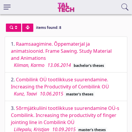
items found: 8
1.
Raamsaagimine. Õppematerjal ja
animatsioonid. Frame Sawing. Study Material
and Animations
Kiiman, Karmo
13.06.2014
bachelor's theses
2.
Combilink OÜ tootlikkuse suurendamine.
Increasing the Productivity of Combilink OÜ
Kunz, Taavi
10.06.2015
master's theses
3.
Sõrmjätkuliini tootlikkuse suurendamine OÜ-s
Combilink. Increasing the productivity of finger
jointing line in Combilink OÜ
Lillepalu, Kristjan
10.09.2015
master's theses