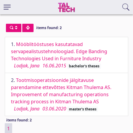
items found: 2
1.
Mööblitööstuses kasutatavad
servapealistustehnoloogiad. Edge Banding
Technologies Used in Furniture Industry
Lodjak, Jana
16.06.2015
bachelor's theses
2.
Tootmisoperatsioonide jälgitavuse
parendamine ettevõttes Kitman Thulema AS.
Improvement of manufacturing operations
tracking process in Kitman Thulema AS
Lodjak, Jana
03.06.2020
master's theses
items found: 2
1