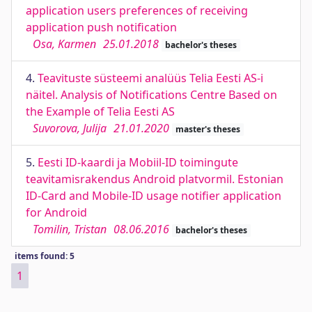
application users preferences of receiving
application push notification
Osa, Karmen
25.01.2018
bachelor's theses
4.
Teavituste süsteemi analüüs Telia Eesti AS-i
näitel. Analysis of Notifications Centre Based on
the Example of Telia Eesti AS
Suvorova, Julija
21.01.2020
master's theses
5.
Eesti ID-kaardi ja Mobiil-ID toimingute
teavitamisrakendus Android platvormil. Estonian
ID-Card and Mobile-ID usage notifier application
for Android
Tomilin, Tristan
08.06.2016
bachelor's theses
items found: 5
1