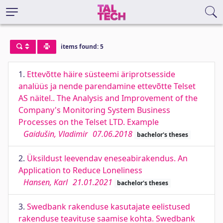
items found: 5
1.
Ettevõtte häire süsteemi äriprotsesside
analüüs ja nende parendamine ettevõtte Telset
AS näitel.. The Analysis and Improvement of the
Company's Monitoring System Business
Processes on the Telset LTD. Example
Gaidušin, Vladimir
07.06.2018
bachelor's theses
2.
Üksildust leevendav eneseabirakendus. An
Application to Reduce Loneliness
Hansen, Karl
21.01.2021
bachelor's theses
3.
Swedbank rakenduse kasutajate eelistused
rakenduse teavituse saamise kohta. Swedbank