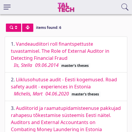
items found: 6
1.
Vandeaudiitori roll finantspettuste
tuvastamisel. The Role of External Auditor in
Detecting Financial Fraud
Iis, Stella
09.06.2014
master's theses
2.
Liiklusohutuse audit - Eesti kogemused. Road
safety audit - experiences in Estonia
Michelis, Mart
04.06.2020
master's theses
3.
Audiitorid ja raamatupidamisteenuse pakkujad
rahapesu tõkestamise süsteemis Eesti näitel.
Auditors and External Accountants on
Combating Money Laundering in Estonia