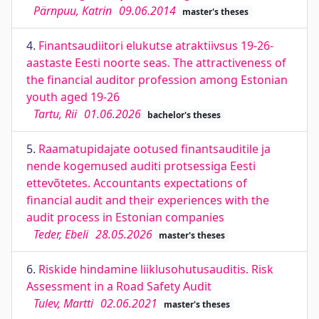
Pärnpuu, Katrin
09.06.2014
master's theses
4.
Finantsaudiitori elukutse atraktiivsus 19-26-
aastaste Eesti noorte seas. The attractiveness of
the financial auditor profession among Estonian
youth aged 19-26
Tartu, Rii
01.06.2026
bachelor's theses
5.
Raamatupidajate ootused finantsauditile ja
nende kogemused auditi protsessiga Eesti
ettevõtetes. Accountants expectations of
financial audit and their experiences with the
audit process in Estonian companies
Teder, Ebeli
28.05.2026
master's theses
6.
Riskide hindamine liiklusohutusauditis. Risk
Assessment in a Road Safety Audit
Tulev, Martti
02.06.2021
master's theses