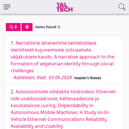
items found: 3
1.
Narratiivne lähenemine taimetoitlase
identiteedi kujunemisele sotsiaalsete
väljakutsete kaudu. A narrative approach to the
formation of vegetarian identity through social
challenges
Askileiskiri, Kadi
03.06.2024
master's theses
2.
Autonoomsete sõidukite töökindlus: Ethernet-
side usaldusväärsuse, kättesaadavuse ja
kasutatavuse uuring. Dependability in
Autonomous Mobile Machines: A Study on In-
Vehicle Ethernet Communications Reliability,
Availability and Usability