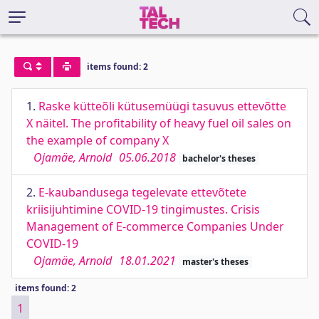
items found: 2
1.
Raske kütteõli kütusemüügi tasuvus ettevõtte
X näitel. The profitability of heavy fuel oil sales on
the example of company X
Ojamäe, Arnold
05.06.2018
bachelor's theses
2.
E-kaubandusega tegelevate ettevõtete
kriisijuhtimine COVID-19 tingimustes. Crisis
Management of E-commerce Companies Under
COVID-19
Ojamäe, Arnold
18.01.2021
master's theses
items found: 2
1