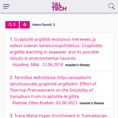
items found: 3
1.
Graptoliit-argilliidi leostuvus merevees ja
sellest tulenev keskkonnaohtlikkus. Graptolite-
argillite leaching in seawater and its possible
results in environmental hazards.
Hüüdma, Mikk
12.06.2014
master's theses
2.
Termilise eeltöötluse mõju vanaadiumi
lahustuvusele graptoliit-argilliidist. Effect of
Thermal Pretreatment on the Solubility of
Vanadium from Graptolite-Argillite
Kivimäe, Eliise-Koidula
02.06.2023
master's theses
3.
Trace-Metal Hyper-Enrichment in Tremadocian