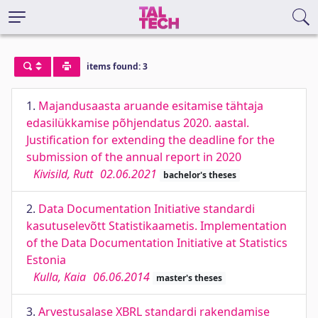
items found: 3
1.
Majandusaasta aruande esitamise tähtaja
edasilükkamise põhjendatus 2020. aastal.
Justification for extending the deadline for the
submission of the annual report in 2020
Kivisild, Rutt
02.06.2021
bachelor's theses
2.
Data Documentation Initiative standardi
kasutuselevõtt Statistikaametis. Implementation
of the Data Documentation Initiative at Statistics
Estonia
Kulla, Kaia
06.06.2014
master's theses
3.
Arvestusalase XBRL standardi rakendamise