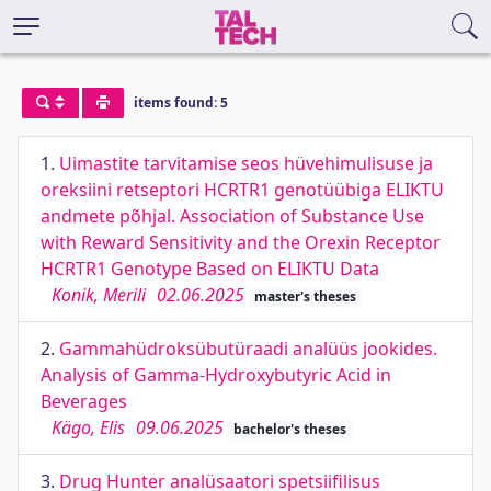
items found: 5
1.
Uimastite tarvitamise seos hüvehimulisuse ja
oreksiini retseptori HCRTR1 genotüübiga ELIKTU
andmete põhjal. Association of Substance Use
with Reward Sensitivity and the Orexin Receptor
HCRTR1 Genotype Based on ELIKTU Data
Konik, Merili
02.06.2025
master's theses
2.
Gammahüdroksübutüraadi analüüs jookides.
Analysis of Gamma-Hydroxybutyric Acid in
Beverages
Kägo, Elis
09.06.2025
bachelor's theses
3.
Drug Hunter analüsaatori spetsiifilisus