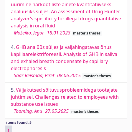
uurimine narkootiliste ainete kvantitatiivseks
analüüsiks süljes. An assessment of Drug Hunter
analyzer’s specificity for illegal drugs quantitative
analysis in oral fluid
Možeiko, Jegor
18.01.2023
master's theses
4.
GHB analüüs süljes ja väljahingatavas õhus
kapillaarelektriforeesil. Analysis of GHB in saliva
and exhaled breath condensate by capillary
electrophoresis
Saar-Reismaa, Piret
08.06.2015
master's theses
5.
Väljakutsed sõltuvusprobleemidega töötajate
juhtimisel. Challenges related to employees with
substance use issues
Tooming, Anu
27.05.2025
master's theses
items found: 5
1