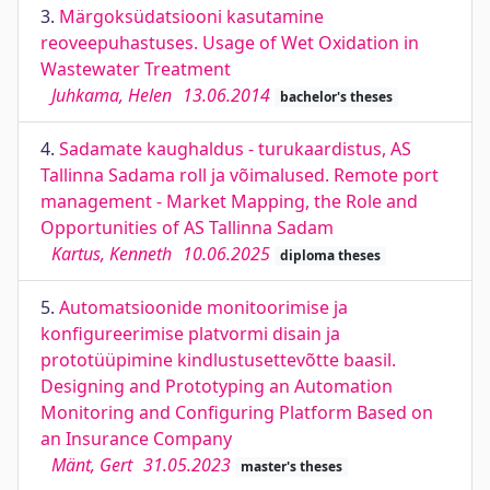
3.
Märgoksüdatsiooni kasutamine
reoveepuhastuses. Usage of Wet Oxidation in
Wastewater Treatment
Juhkama, Helen
13.06.2014
bachelor's theses
4.
Sadamate kaughaldus - turukaardistus, AS
Tallinna Sadama roll ja võimalused. Remote port
management - Market Mapping, the Role and
Opportunities of AS Tallinna Sadam
Kartus, Kenneth
10.06.2025
diploma theses
5.
Automatsioonide monitoorimise ja
konfigureerimise platvormi disain ja
prototüüpimine kindlustusettevõtte baasil.
Designing and Prototyping an Automation
Monitoring and Configuring Platform Based on
an Insurance Company
Mänt, Gert
31.05.2023
master's theses