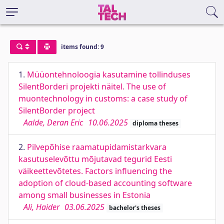
items found: 9
1.
Müüontehnoloogia kasutamine tollinduses
SilentBorderi projekti näitel. The use of
muontechnology in customs: a case study of
SilentBorder project
Aalde, Deran Eric
10.06.2025
diploma theses
2.
Pilvepõhise raamatupidamistarkvara
kasutuselevõttu mõjutavad tegurid Eesti
väikeettevõtetes. Factors influencing the
adoption of cloud-based accounting software
among small businesses in Estonia
Ali, Haider
03.06.2025
bachelor's theses