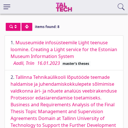
items found: 8
1.
Muuseumide infosüsteemile Light teenuse
loomine. Creating a Light service for the Estonian
Museum Information System
Aadli, Triin
16.01.2023
master's theses
2.
Tallinna Tehnikaülikooli lõputööde teemade
haldamise ja juhendamiskokkulepete sõlmimise
valdkonna äri- ja nõuete analüüs veebirakenduse
Protsessor edasiarendamise toetamiseks.
Business and Requirements Analysis of the Final
Thesis Topic Management and Supervision
Agreements Domain at Tallinn University of
Technology to Support the Further Development