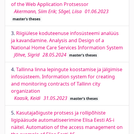
of the Web Application Protsessor
Akermann, Siim Erik; Sõgel, Liisa
01.06.2023
master's theses
3.
Riigiülese koduteenuse infosüsteemi analüüs
ja kavandamine. Analysis and Design of a
National Home Care Services Information System
Jõhve, Sigrid
28.05.2024
master's theses
4.
Tallinna linna lepingute koostamise ja jälgimise
infosüsteem. Information system for creating
and monitoring contracts of Tallinn city
organization
Kaasik, Keidi
31.05.2023
master's theses
5.
Kasutajaõiguste protsess ja rollipõhiste
ligipääsude automatiseerimine Elisa Eesti AS-i
näitel. Automation of the access management on