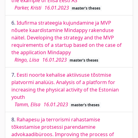
the example of Elisa Eesti AS
Parker, Kristi
16.01.2023
master's theses
6.
Idufirma strateegia kujundamine ja MVP
nõuete kaardistamine Mindappy rakenduse
näitel. Developing the strategy and the MVP
requirements of a startup based on the case of
the application Mindappy
Ringo, Liisa
16.01.2023
master's theses
7.
Eesti noorte kehalise aktiivsuse tõstmise
platvormi analüüs. Analysis of a platform for
increasing the physical activity of the Estonian
youth
Tamm, Elisa
16.01.2023
master's theses
8.
Rahapesu ja terrorismi rahastamise
tõkestamise protsessi parendamine
advokaadibüroos. Improving the process of