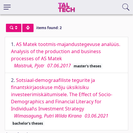
items found: 2
1.
AS Matek tootmis-majandustegevuse analüüs.
Analysis of the production and business
processes of AS Matek
Maistruk, Pjotr
07.06.2017
master's theses
2.
Sotsiaal-demograafiliste tegurite ja
finantskirjaoskuse mõju üksikisiku
investeerimiskäitumisele. The Effect of Socio-
Demographics and Financial Literacy for
Individual\s Investment Strategy
Wimasagung, Putri Wilda Kirana
03.06.2021
bachelor's theses