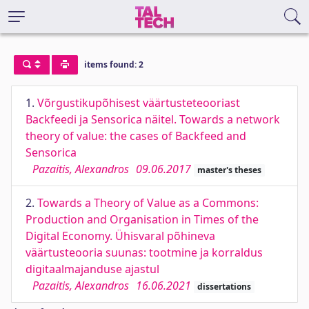
items found: 2
1.
Võrgustikupõhisest väärtusteteooriast
Backfeedi ja Sensorica näitel. Towards a network
theory of value: the cases of Backfeed and
Sensorica
Pazaitis, Alexandros
09.06.2017
master's theses
2.
Towards a Theory of Value as a Commons:
Production and Organisation in Times of the
Digital Economy. Ühisvaral põhineva
väärtusteooria suunas: tootmine ja korraldus
digitaalmajanduse ajastul
Pazaitis, Alexandros
16.06.2021
dissertations