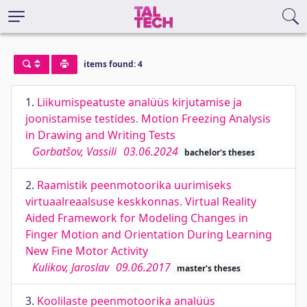
items found: 4
1.
Liikumispeatuste analüüs kirjutamise ja
joonistamise testides. Motion Freezing Analysis
in Drawing and Writing Tests
Gorbatšov, Vassili
03.06.2024
bachelor's theses
2.
Raamistik peenmotoorika uurimiseks
virtuaalreaalsuse keskkonnas. Virtual Reality
Aided Framework for Modeling Changes in
Finger Motion and Orientation During Learning
New Fine Motor Activity
Kulikov, Jaroslav
09.06.2017
master's theses
3.
Koolilaste peenmotoorika analüüs