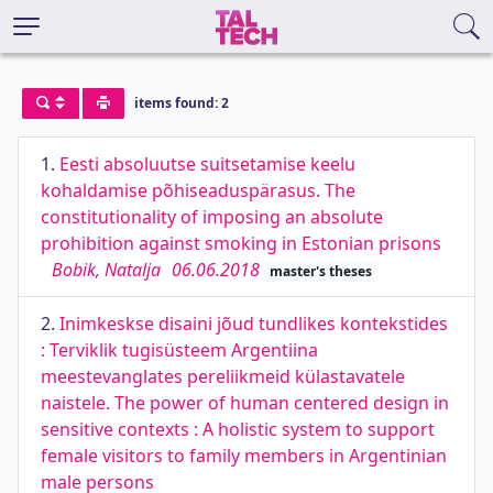
items found: 2
1.
Eesti absoluutse suitsetamise keelu
kohaldamise põhiseaduspärasus. The
constitutionality of imposing an absolute
prohibition against smoking in Estonian prisons
Bobik, Natalja
06.06.2018
master's theses
2.
Inimkeskse disaini jõud tundlikes kontekstides
: Terviklik tugisüsteem Argentiina
meestevanglates pereliikmeid külastavatele
naistele. The power of human centered design in
sensitive contexts : A holistic system to support
female visitors to family members in Argentinian
male persons