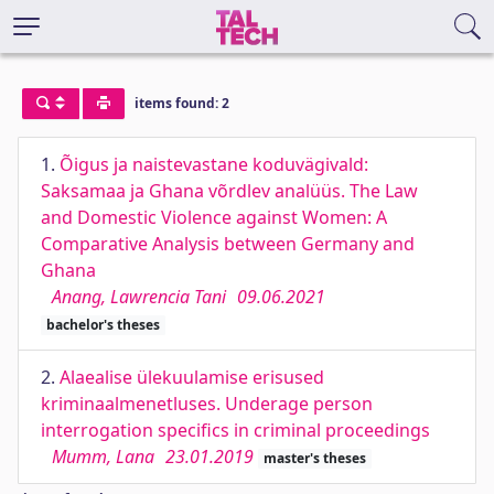
items found: 2
1.
Õigus ja naistevastane koduvägivald:
Saksamaa ja Ghana võrdlev analüüs. The Law
and Domestic Violence against Women: A
Comparative Analysis between Germany and
Ghana
Anang, Lawrencia Tani
09.06.2021
bachelor's theses
2.
Alaealise ülekuulamise erisused
kriminaalmenetluses. Underage person
interrogation specifics in criminal proceedings
Mumm, Lana
23.01.2019
master's theses