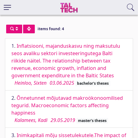
items found: 4
1.
Inflatsiooni, majanduskasvu ning maksutulu
seos avaliku sektori investeeringutega Balti
riikide näitel. The relationship between tax
revenue, economic growth, inflation and
government expenditure in the Baltic States
Heinloo, Sixten
03.06.2025
bachelor's theses
2.
Õnnetunnet mõjutavad makroökonoomilised
tegurid. Macroeconomic factors affecting
happiness
Kalamees, Kadi
29.05.2019
master's theses
3.
Inimkapitali mõju sissetulekutele.The impact of