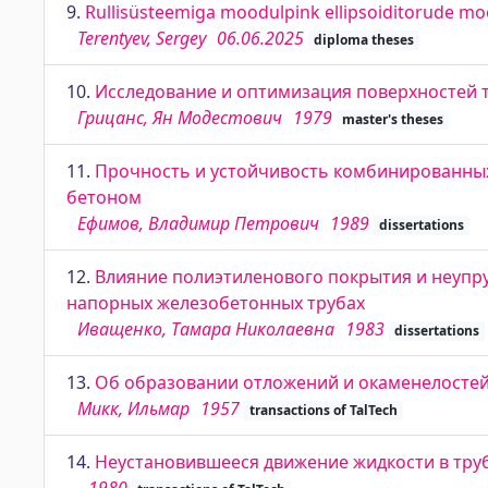
9.
Rullisüsteemiga moodulpink ellipsoiditorude moo
Terentyev, Sergey
06.06.2025
diploma theses
10.
Исследование и оптимизация поверхностей 
Грицанс, Ян Модестович
1979
master's theses
11.
Прочность и устойчивость комбинированных
бетоном
Ефимов, Владимир Петрович
1989
dissertations
12.
Влияние полиэтиленового покрытия и неупру
напорных железобетонных трубах
Иващенко, Тамара Николаевна
1983
dissertations
13.
Об образовании отложений и окаменелостей л
Микк, Ильмар
1957
transactions of TalTech
14.
Неустановившееся движение жидкости в тру