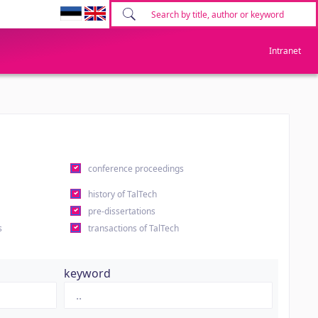
Intranet
conference proceedings
history of TalTech
pre-dissertations
s
transactions of TalTech
keyword