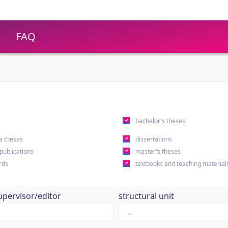
FAQ
s
bachelor's theses
a theses
dissertations
 publications
master's theses
rds
textbooks and teaching material
upervisor/editor
structural unit