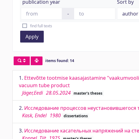
publication year
Sort by
-
find full texts
Apply
items found: 14
1.
Ettevõtte tootmise kaasajastamine "vaakumvooli
vacuum tube product
Jäger,Eedi
28.05.2024
master's theses
2.
Исследование процессов неустановившегося 
Kask, Endel
1980
dissertations
3.
Исследование касательных напряжений на ст
Koppel, Tiit
1975
master's theses