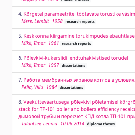
4.
Kõrgetel parameetritel töötavate torustike väsi
Mere, Lembit
1958
research reports
5.
Keskkonna kiirgamine torukimpudes ebaühtlase
Mikk, Ilmar
1961
research reports
6.
Põlevkivi-kukersiidi lendtuhakivistised torudel
Mikk, Ilmar
1957
dissertations
7.
Работа мембранных экранов котлов в услови
Pella, Villu
1984
dissertations
8.
Vaekütteväärtusega põlevkivi põletamisel kõrgrõ
stack for TP-101 boiler and boilers efficiency recal
дымовой трубы и пересчет КПД котла ТП-101 пр
Talantsev, Leonid
10.06.2014
diploma theses