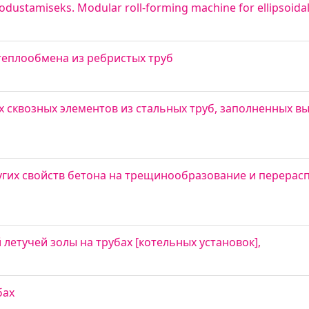
dustamiseks. Modular roll-forming machine for ellipsoidal
теплообмена из ребристых труб
 сквозных элементов из стальных труб, заполненных 
гих свойств бетона на трещинообразование и перерасп
етучей золы на трубах [котельных установок],
бах