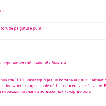
mus
 torude paigutuse puhul
ях периодической водяной обмывки
hukatla TP101 kasuteguri ja uue korstna arvutus. Calculat
culation when using oil shale of the reduced calorific value
и переходе на сланец пониженной калорийности