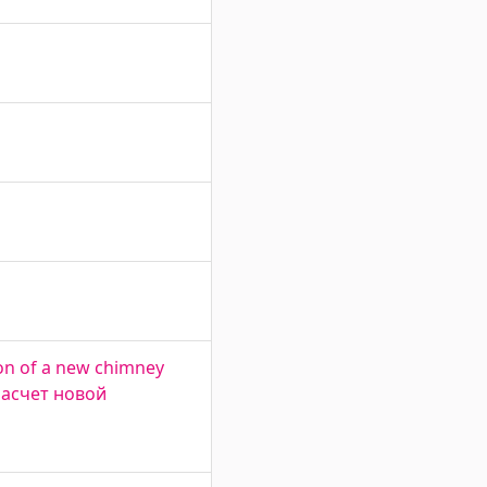
ion of a new chimney
. Расчет новой