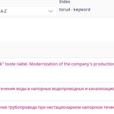
Index
torud - keyword
k" toote näitel. Modernization of the company's productio
течения воды в напорных водопроводных и канализаци
енке трубопровода при нестационарном напорном тече