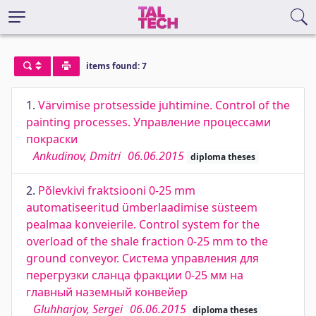
items found: 7
1.
Värvimise protsesside juhtimine. Control of the
painting processes. Управление процессами
покраски
Ankudinov, Dmitri
06.06.2015
diploma theses
2.
Põlevkivi fraktsiooni 0-25 mm
automatiseeritud ümberlaadimise süsteem
pealmaa konveierile. Сontrol system for the
overload of the shale fraction 0-25 mm to the
ground conveyor. Система управления для
перегрузки сланца фракции 0-25 мм на
главный наземный конвейер
Gluhharjov, Sergei
06.06.2015
diploma theses