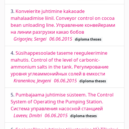
3.
Konveierite juhtimine kakaoade
mahalaadimise liinil. Conveyor control on cocoa
bean unloading line. Управление конвейерами
на линии разгрузки какао бобов
Grigorjev, Sergei
06.06.2015
diploma theses
4.
Süsihappesoolade taseme reeguleerimine
mahutis. Control of the level of carbonic-
ammonium salts in the tank. Регулирование
уровня углеаммонийных солей в емкости
Kranenkov, Jevgeni
06.06.2015
diploma theses
5.
Pumbajaama juhtimise süsteem. The Control
System of Operating the Pumping Station.
Система управления насосной станцией
Laveev, Dmitri
06.06.2015
diploma theses