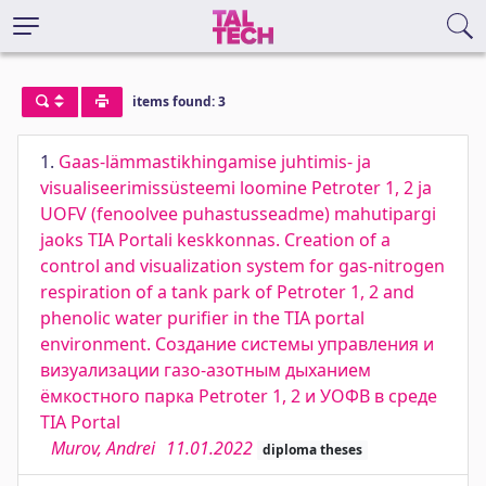
items found: 3
1.
Gaas-lämmastikhingamise juhtimis- ja
visualiseerimissüsteemi loomine Petroter 1, 2 ja
UOFV (fenoolvee puhastusseadme) mahutipargi
jaoks TIA Portali keskkonnas. Creation of a
control and visualization system for gas-nitrogen
respiration of a tank park of Petroter 1, 2 and
phenolic water purifier in the TIA portal
environment. Создание системы управления и
визуализации газо-азотным дыханием
ёмкостного парка Petroter 1, 2 и УОФВ в среде
TIA Portal
Murov, Andrei
11.01.2022
diploma theses