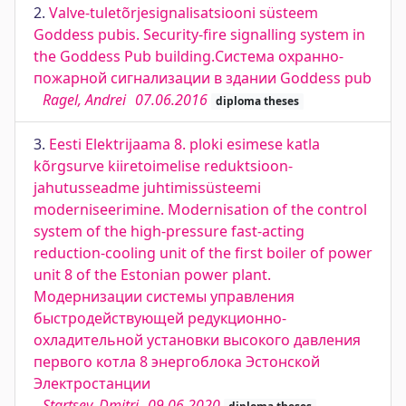
2.
Valve-tuletõrjesignalisatsiooni süsteem
Goddess pubis. Security-fire signalling system in
the Goddess Pub building.Система охранно-
пожарной сигнализации в здании Goddess pub
Ragel, Andrei
07.06.2016
diploma theses
3.
Eesti Elektrijaama 8. ploki esimese katla
kõrgsurve kiiretoimelise reduktsioon-
jahutusseadme juhtimissüsteemi
moderniseerimine. Modernisation of the control
system of the high-pressure fast-acting
reduction-cooling unit of the first boiler of power
unit 8 of the Estonian power plant.
Модернизации системы управления
быстродействующей редукционно-
охладительной установки высокого давления
первого котла 8 энергоблока Эстонской
Электростанции
Startsev, Dmitri
09.06.2020