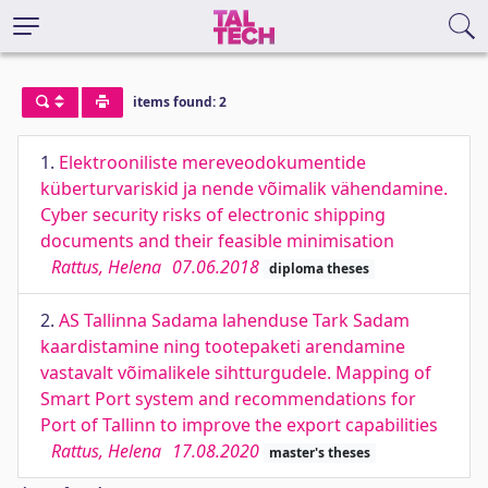
items found: 2
1.
Elektrooniliste mereveodokumentide
küberturvariskid ja nende võimalik vähendamine.
Cyber security risks of electronic shipping
documents and their feasible minimisation
Rattus, Helena
07.06.2018
diploma theses
2.
AS Tallinna Sadama lahenduse Tark Sadam
kaardistamine ning tootepaketi arendamine
vastavalt võimalikele sihtturgudele. Mapping of
Smart Port system and recommendations for
Port of Tallinn to improve the export capabilities
Rattus, Helena
17.08.2020
master's theses