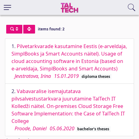
items found: 2
1.
Pilvetarkvarade kasutamine Eestis (e-arveldaja,
SimplBooks ja Smart Accounts näitel). Usage of
cloud accounting software in Estonia (based on
e-arveldaja, SimplBooks and Smart Accounts)
Jevstratova, Irina
15.01.2019
diploma theses
2.
Vabavaralise isemajutatava
pilvsalvestustarkvara juurutamine TalTech IT
Kolledži näitel. On-premises Cloud Storage Free
Software Implementation: the Case of TalTech IT
College
Proode, Daniel
05.06.2020
bachelor's theses