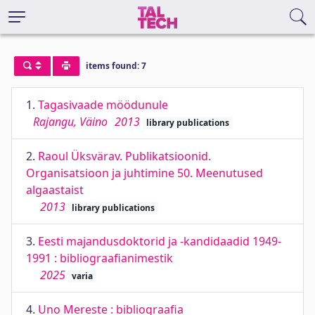
items found: 7
1.
Tagasivaade möödunule
Rajangu, Väino
2013
library publications
2.
Raoul Üksvärav. Publikatsioonid.
Organisatsioon ja juhtimine 50. Meenutused
algaastaist
2013
library publications
3.
Eesti majandusdoktorid ja -kandidaadid 1949-
1991 : bibliograafianimestik
2025
varia
4.
Uno Mereste : bibliograafia