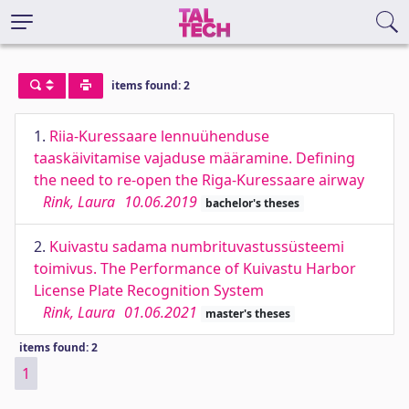
items found: 2
1.
Riia-Kuressaare lennuühenduse
taaskäivitamise vajaduse määramine. Defining
the need to re-open the Riga-Kuressaare airway
Rink, Laura
10.06.2019
bachelor's theses
2.
Kuivastu sadama numbrituvastussüsteemi
toimivus. The Performance of Kuivastu Harbor
License Plate Recognition System
Rink, Laura
01.06.2021
master's theses
items found: 2
1