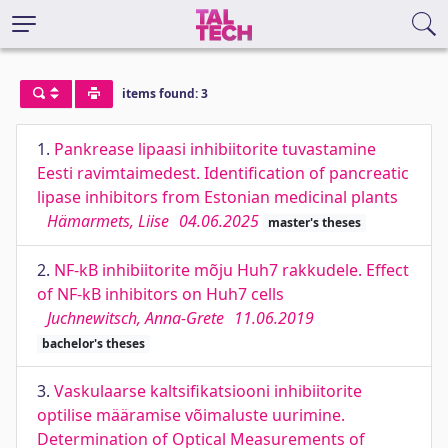
items found: 3
1.
Pankrease lipaasi inhibiitorite tuvastamine
Eesti ravimtaimedest. Identification of pancreatic
lipase inhibitors from Estonian medicinal plants
Hämarmets, Liise
04.06.2025
master's theses
2.
NF-kB inhibiitorite mõju Huh7 rakkudele. Effect
of NF-kB inhibitors on Huh7 cells
Juchnewitsch, Anna-Grete
11.06.2019
bachelor's theses
3.
Vaskulaarse kaltsifikatsiooni inhibiitorite
optilise määramise võimaluste uurimine.
Determination of Optical Measurements of