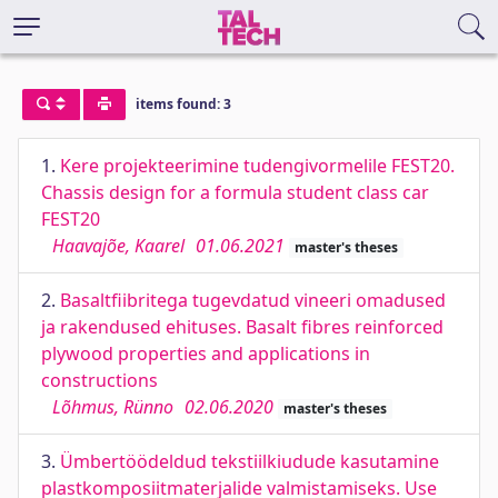
items found: 3
1.
Kere projekteerimine tudengivormelile FEST20.
Chassis design for a formula student class car
FEST20
Haavajõe, Kaarel
01.06.2021
master's theses
2.
Basaltfiibritega tugevdatud vineeri omadused
ja rakendused ehituses. Basalt fibres reinforced
plywood properties and applications in
constructions
Lõhmus, Rünno
02.06.2020
master's theses
3.
Ümbertöödeldud tekstiilkiudude kasutamine
plastkomposiitmaterjalide valmistamiseks. Use