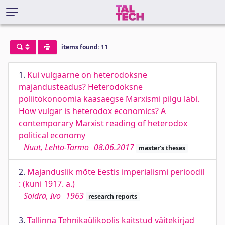
items found: 11
1.
Kui vulgaarne on heterodoksne
majandusteadus? Heterodoksne
poliitökonoomia kaasaegse Marxismi pilgu läbi.
How vulgar is heterodox economics? A
contemporary Marxist reading of heterodox
political economy
Nuut, Lehto-Tarmo
08.06.2017
master's theses
2.
Majanduslik mõte Eestis imperialismi perioodil
: (kuni 1917. a.)
Soidra, Ivo
1963
research reports
3.
Tallinna Tehnikaülikoolis kaitstud väitekirjad