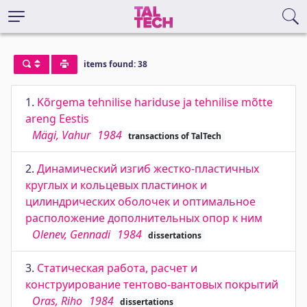
items found: 38
1.
Kõrgema tehnilise hariduse ja tehnilise mõtte
areng Eestis
Mägi, Vahur
1984
transactions of TalTech
2.
Динамический изгиб жестко-пластичных
круглых и кольцевых пластинок и
цилиндрических оболочек и оптимальное
расположение дополнительных опор к ним
Olenev, Gennadi
1984
dissertations
3.
Статическая работа, расчет и
конструирование тентово-вантовых покрытий
Oras, Riho
1984
dissertations