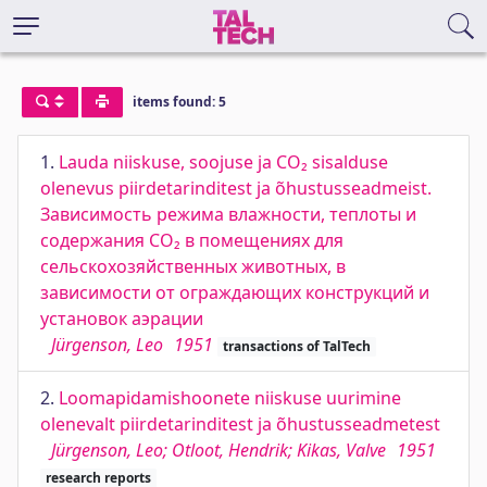
items found: 5
1.
Lauda niiskuse, soojuse ja CO₂ sisalduse
olenevus piirdetarinditest ja õhustusseadmeist.
Зависимость режима влажности, теплоты и
содержания CO₂ в помещениях для
сельскохозяйственных животных, в
зависимости от ограждающих конструкций и
установок аэрации
Jürgenson, Leo
1951
transactions of TalTech
2.
Loomapidamishoonete niiskuse uurimine
olenevalt piirdetarinditest ja õhustusseadmetest
Jürgenson, Leo; Otloot, Hendrik; Kikas, Valve
1951
research reports