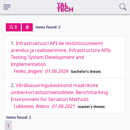
items found: 2
1.
Infrastruktuuri API-de testimissüsteemi
arendus ja realiseerimine. Infrastructure APIs
Testing System Development and
Implementation
Fenko, Jevgeni
01.06.2026
bachelor's theses
2.
Võrdlusuuringukeskkond maatriksite
ümberkorrastusmeetoditele. Benchmarking
Environment for Seriation Methods
Lukkonen, Antero
01.06.2021
master's theses
items found: 2
1