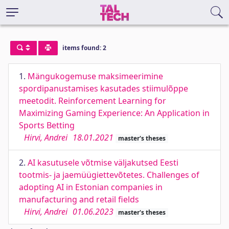
items found: 2
1.
Mängukogemuse maksimeerimine
spordipanustamises kasutades stiimulõppe
meetodit. Reinforcement Learning for
Maximizing Gaming Experience: An Application in
Sports Betting
Hirvi, Andrei
18.01.2021
master's theses
2.
AI kasutusele võtmise väljakutsed Eesti
tootmis- ja jaemüügiettevõtetes. Challenges of
adopting AI in Estonian companies in
manufacturing and retail fields
Hirvi, Andrei
01.06.2023
master's theses