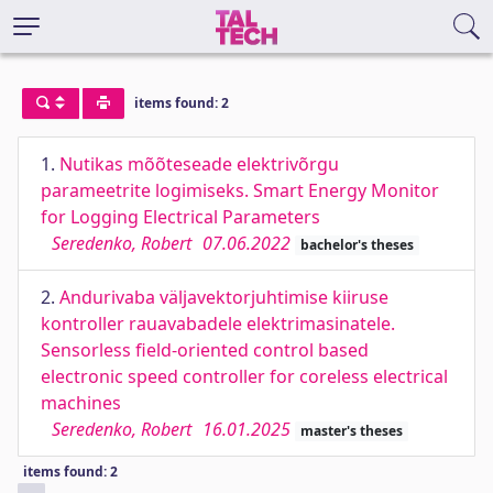
items found: 2
1.
Nutikas mõõteseade elektrivõrgu
parameetrite logimiseks. Smart Energy Monitor
for Logging Electrical Parameters
Seredenko, Robert
07.06.2022
bachelor's theses
2.
Andurivaba väljavektorjuhtimise kiiruse
kontroller rauavabadele elektrimasinatele.
Sensorless field-oriented control based
electronic speed controller for coreless electrical
machines
Seredenko, Robert
16.01.2025
master's theses
items found: 2