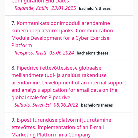
Configuration End Dates
Rajamäe, Kätlin
23.01.2025
bachelor's theses
7.
Kommunikatsioonimooduli arendamine
küberõppeplatvormi jaoks. Communication
Module Development for a Cyber Exercise
Platform
Reispass, Kristi
05.06.2024
bachelor's theses
8.
Pipedrive'i ettevõttesisese globaalse
meiliandmete tugi- ja analüüsirakenduse
arendamine. Development of an internal support
and analysis application for email data on the
global scale for Pipedrive
Sillaots, Silver-Ed
08.06.2022
bachelor's theses
9.
E-postiturunduse platvormi juurutamine
ettevõttes. Implementation of an E-mail
Marketing Platform in a Company