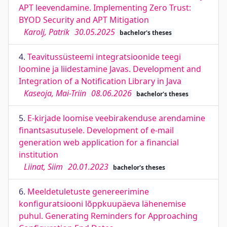
APT leevendamine. Implementing Zero Trust:
BYOD Security and APT Mitigation
Karolj, Patrik
30.05.2025
bachelor's theses
4.
Teavitussüsteemi integratsioonide teegi
loomine ja liidestamine Javas. Development and
Integration of a Notification Library in Java
Kaseoja, Mai-Triin
08.06.2026
bachelor's theses
5.
E-kirjade loomise veebirakenduse arendamine
finantsasutusele. Development of e-mail
generation web application for a financial
institution
Liinat, Siim
20.01.2023
bachelor's theses
6.
Meeldetuletuste genereerimine
konfiguratsiooni lõppkuupäeva lähenemise
puhul. Generating Reminders for Approaching