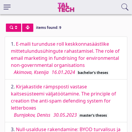
items found: 9
1.
E-maili turunduse roll keskkonnasäästlike
mittetulundusühingute rahastamisel. The role of
email marketing in fundrising for environmental
non-governmental organisations
Akimova, Ksenija
16.01.2024
bachelor's theses
2.
Kirjakastide rämpsposti vastase
kaitsesüsteemi väljatöötamine. The principle of
creation the anti-spam defending system for
letterboxes
Burnjakov, Deniss
30.05.2023
master's theses
3.
Null-usalduse rakendamine: BYOD turvalisus ja