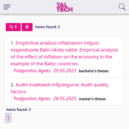
items found: 2
1.
Empiiriline analüüs inflatsiooni mõjust
majandusele Balti riikide näitel. Empirical analysis
of the effect of inflation on the economy in the
example of the Baltic countries
Podgorelov, Agnes
29.05.2023
bachelor's theses
2.
Auditi kvaliteedi mõjutegurid. Audit quality
factors
Podgorelov, Agnes
28.05.2025
master's theses
items found: 2
1