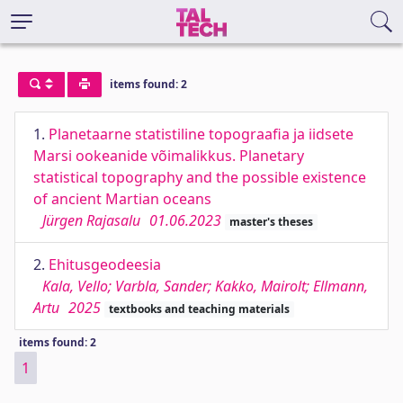
items found: 2
1.
Planetaarne statistiline topograafia ja iidsete
Marsi ookeanide võimalikkus. Planetary
statistical topography and the possible existence
of ancient Martian oceans
Jürgen Rajasalu
01.06.2023
master's theses
2.
Ehitusgeodeesia
Kala, Vello; Varbla, Sander; Kakko, Mairolt; Ellmann,
Artu
2025
textbooks and teaching materials
items found: 2
1