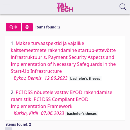
items found: 2
1.
Makse turvaaspektid ja vajalike
kaitsemeetmete rakendamine startup-ettevõtte
infrastruktuuris. Payment Security Aspects and
Implementation of Necessary Safeguards in the
Start-Up Infrastructure
Bykov, Dennis
12.06.2023
bachelor's theses
2.
PCI DSS nõuetele vastav BYOD rakendamise
raamistik. PCI DSS Compliant BYOD
Implementation Framework
Kurkin, Kirill
07.06.2023
bachelor's theses
items found: 2